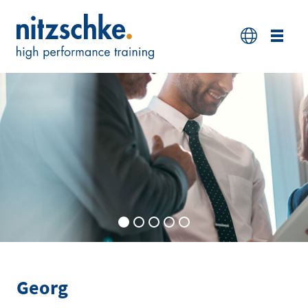
Wir sind SoftSkill-
Experten
Wir verankern Kompetenzen
in Unternehmen – in
Menschen
Georg